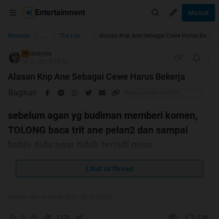
Entertainment
Masuk
...
Beranda
The Lounge
Alasan Knp Ane Sebagai Cewe Harus Bekerja
cherrylie
TS
08-01-2014 03:58
Alasan Knp Ane Sebagai Cewe Harus Bekerja
Bagikan
sebelum agan yg budiman memberi komen,
TOLONG baca trit ane pelan2 dan sampai
habis dulu agar tidak terjadi miss
communication berulang-ulang, dan sekali lagi
Lihat isi thread
trit ane bersumber dari buah pikiran ane
pribadi atas apa yg ane lihat dan rasakan ada
Diubah oleh cherrylie 29-01-2014 03:03
disekitar ane, jadi tolong jangan diadu dengan
dasar sebuah kepercayaan tertentu
0
137K
2.8K