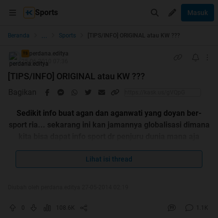
Sports
Masuk
...
Beranda
Sports
[TIPS/INFO] ORIGINAL atau KW ???
perdana.editya
TS
25-06-2010 07:36
[TIPS/INFO] ORIGINAL atau KW ???
Bagikan
Sedikit info buat agan dan aganwati yang doyan ber-
sport ria... sekarang ini kan jamannya globalisasi dimana
kita bisa dapat info sport dr penjuru dunia mana aja
termasuk memiliki semua sport stuff yang dipake idola
para agan-aganwati, entah sepatu, jersey, socks, shirts,
Lihat isi thread
dll... yang perlu ane tanyain pada agan dan aganwati nih.
kl bisa milih,agan ma aganwati pilih
ORIGINAL
apa
KW
Diubah oleh perdana.editya 27-05-2014 02:19
???
0
108.6K
1.1K