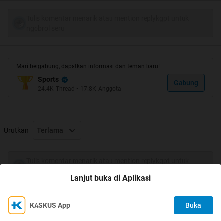
sejujurnya ane agak risih liat produk2 KW berkeliaran di
pasar2 sport Indonesia, jujur aje ane sedih waktu denger
Tulis komentar menarik atau mention replykgpt untuk
Presiden FI*A S*pp Blatt*r bilang bahwa Indonesia
ngobrol seru
masuk dalam 3 besar negara pembajak brand produk
luar. mulai dari Adi*as, N*ke, P*ma, L*tto, bahkan ada
brand besar yaitu Ree*ok yang jaya di masa 90an tp trus
Mari bergabung, dapatkan informasi dan teman baru!
bangkrut di abad 20an gr2 produknya dibajak mlulu...
Sports
Gabung
24.4K
Thread
•
17.8K
Anggota
Mulai pertengahan 2008 yang lalu ane putusin untuk
ninggalin KW dan beralih ke ORIGINAL.. meskipun
terkadang menguras dompet tp ane bangga pake
ORIGINAL dan ini wujud komitmen ane buat negara
Urutkan
Terlama
Indonesia tercinta biar lebih maju & ga dijelek2in ma
dunia internasional melulu...
Tulis komentar menarik atau mention replykgpt untuk
ngobrol seru
Lanjut buka di Aplikasi
beberapa produk ORIGINAL yg ane ane beli & jual :
Spoiler
for
ORI
:
KASKUS App
Buka
Ikuti KASKUS di
Kami menggunakan Cookies