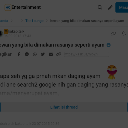
Entertainment
Mas
...
randa
The Lounge
hewan yang bila dimakan rasanya seperti ayam
kakao.talk
TS
06-09-2013 17:43
ewan yang bila dimakan rasanya seperti ayam
agikan
iapa seh yg ga prnah mkan daging ayam
adi ane search2 google nih gan daging yang rasany
ama/menyerupai ayam,
ne pernah makan sate kelinci, burung dara +
Lihat isi thread
nggas2, kadal, biawak, buaya, katak.. memang
ubah oleh kakao.talk 23-07-2015 20:36
ampir mirip ayam