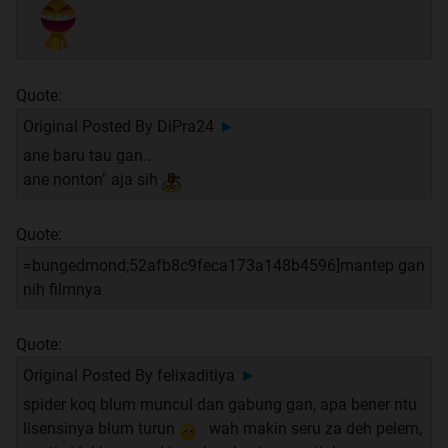
Quote:
Original Posted By
DiPra24
►
ane baru tau gan..
ane nonton" aja sih
Quote:
=bungedmond;52afb8c9feca173a148b4596]mantep gan
nih filmnya
Quote:
Original Posted By
felixaditiya
►
spider koq blum muncul dan gabung gan, apa bener ntu
lisensinya blum turun
wah makin seru za deh pelem,