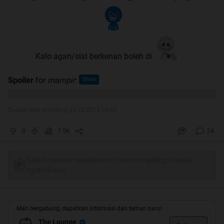
Kalo agan/sist berkenan boleh di
Spoiler
for
mampir
:
Diubah oleh tyopoling 23-12-2013 09:53
0
7.5K
24
Tulis komentar menarik atau mention replykgpt untuk
ngobrol seru
Mari bergabung, dapatkan informasi dan teman baru!
The Lounge