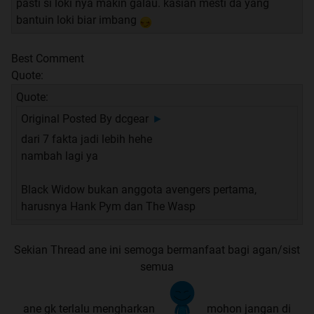
pasti si loki nya makin galau. kasian mesti da yang
bantuin loki biar imbang
Best Comment
Quote:
Quote:
Original Posted By
dcgear
►
dari 7 fakta jadi lebih hehe
nambah lagi ya
Black Widow bukan anggota avengers pertama,
harusnya Hank Pym dan The Wasp
Sekian Thread ane ini semoga bermanfaat bagi agan/sist
semua
ane gk terlalu mengharkan
mohon jangan di