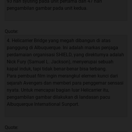
93 hari syuting pada unit pertama dan 47 hari
pengambilan gambar pada unit kedua.
Quote:
4. Helicarrier Bridge yang megah dibangun di atas
panggung di Albuquerque. Ini adalah markas penjaga
perdamaian organisasi SHIELD, yang direkturnya adalah
Nick Fury (Samuel L. Jackson), menyerupai sebuah
kapal induk, tapi tidak benar-benar bisa terbang.
Para pembuat film ingin merangkul elemen kunci dari
sejarah Avengers dan memberi para penggemar sensasi
nyata. Untuk mencapai bagian luar Helicarrier itu,
pengambilan gambar dilakukan di landasan pacu
Albuquerque International Sunport.
Quote: