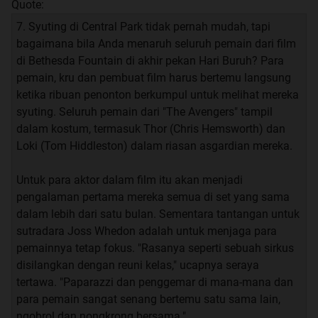
Quote:
7. Syuting di Central Park tidak pernah mudah, tapi
bagaimana bila Anda menaruh seluruh pemain dari film
di Bethesda Fountain di akhir pekan Hari Buruh? Para
pemain, kru dan pembuat film harus bertemu langsung
ketika ribuan penonton berkumpul untuk melihat mereka
syuting. Seluruh pemain dari "The Avengers" tampil
dalam kostum, termasuk Thor (Chris Hemsworth) dan
Loki (Tom Hiddleston) dalam riasan asgardian mereka.
Untuk para aktor dalam film itu akan menjadi
pengalaman pertama mereka semua di set yang sama
dalam lebih dari satu bulan. Sementara tantangan untuk
sutradara Joss Whedon adalah untuk menjaga para
pemainnya tetap fokus. "Rasanya seperti sebuah sirkus
disilangkan dengan reuni kelas," ucapnya seraya
tertawa. "Paparazzi dan penggemar di mana-mana dan
para pemain sangat senang bertemu satu sama lain,
ngobrol dan nongkrong bersama."