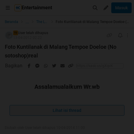
Entertainment
Masuk
...
Beranda
The Lounge
Foto Kuntilanak di Malang Tempoe Doeloe (No sotoshop)real
User telah dihapus
TS
13-04-2012 02:22
Foto Kuntilanak di Malang Tempoe Doeloe (No
sotoshop)real
Bagikan
Assalamualaikum Wr.wb
]welcome to my tread
Lihat isi thread
Quote:
Diubah oleh User telah dihapus 10-04-2014 11:00