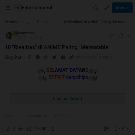
Entertainment
Masuk
...
Beranda
The Lounge
10 ''Rivalitas'' di ANIME Paling ''Memorable''
denychips
TS
19-10-2013 13:10
10 ''Rivalitas'' di ANIME Paling ''Memorable''
Bagikan
SEL
AM
AT
DAT
AN
G
DI
TR
IT
denychips
Quote:
Lihat isi thread
NO REPOST
Diubah oleh denychips 08-11-2013 01:03
0
134.5K
1.4K