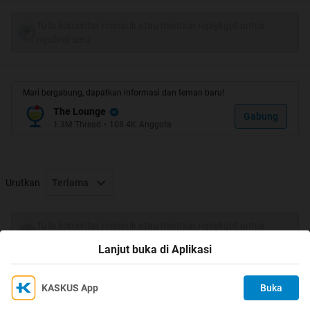
Spoiler
for
Ha Te
:
Tulis komentar menarik atau mention replykgpt untuk
ngobrol seru
Spoiler
for
Klik
:
Mari bergabung, dapatkan informasi dan teman baru!
The Lounge
Gabung
1.3M
Thread
•
108.4K
Anggota
Quote:
JADILAH KASKUSSER YANG BAIK
Urutkan
Terlama
DENGAN TINGGALKAN KOMENG
Tulis komentar menarik atau mention replykgpt untuk
ngobrol seru
Quote:
Lanjut buka di Aplikasi
TINGGALKAN BUDAYA SILENT READER
KASKUS App
Buka
Ikuti KASKUS di
Kami menggunakan Cookies