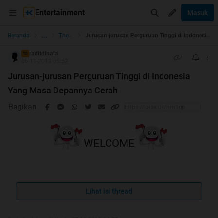
Entertainment
Masuk
...
Beranda
The Lounge
Jurusan-jurusan Perguruan Tinggi di Indonesia Yang Masa Depannya Cerah
raditdinata
TS
06-11-2013 05:52
Jurusan-jurusan Perguruan Tinggi di Indonesia
Yang Masa Depannya Cerah
Bagikan
WELCOME
Spoiler
for
No Repost
:
Lihat isi thread