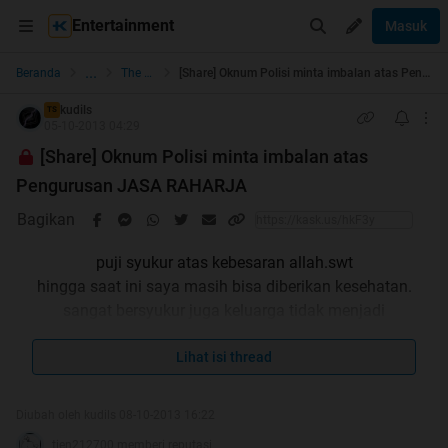
Entertainment
Masuk
...
Beranda
The Lounge
[Share] Oknum Polisi minta imbalan atas Pengurusan JASA RAHARJA
kudils
TS
05-10-2013 04:29
[Share] Oknum Polisi minta imbalan atas
Pengurusan JASA RAHARJA
Bagikan
puji syukur atas kebesaran allah.swt
hingga saat ini saya masih bisa diberikan kesehatan.
sangat bersyukur juga keluarga tidak menjadi
korban oknum kepolisian
semoga bermanfaat ya gan
Lihat isi thread
kalau sudah musibah, kehendak yang maha kuasa,bisa
menimpa siapapun juga
Diubah oleh kudils 08-10-2013 16:22
Quote:
tien212700 memberi reputasi