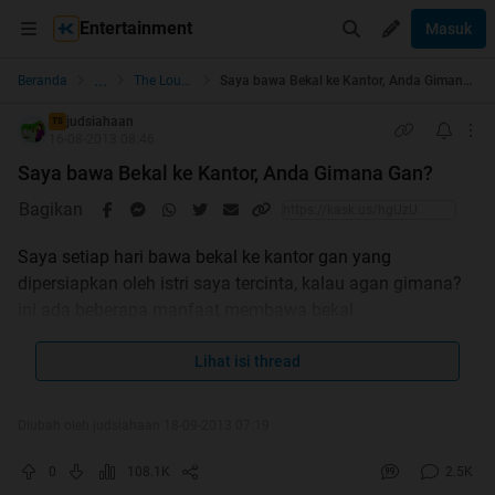
Entertainment
Masuk
...
Beranda
The Lounge
Saya bawa Bekal ke Kantor, Anda Gimana Gan?
judsiahaan
TS
16-08-2013 08:46
Saya bawa Bekal ke Kantor, Anda Gimana Gan?
Bagikan
Saya setiap hari bawa bekal ke kantor gan yang
dipersiapkan oleh istri saya tercinta, kalau agan gimana?
ini ada beberapa manfaat membawa bekal
Spoiler
for
ayo bawa bekal
Lihat isi thread
:
Diubah oleh judsiahaan 18-09-2013 07:19
Spoiler
for
Manfaat Bawa Bekal ke Sekolah (buat anak)
:
0
108.1K
2.5K