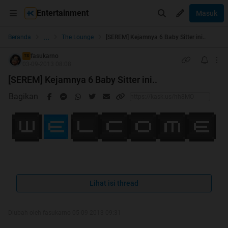
Entertainment
Masuk
...
Beranda
The Lounge
[SEREM] Kejamnya 6 Baby Sitter ini..
fasukarno
TS
03-09-2013 08:08
[SEREM] Kejamnya 6 Baby Sitter ini..
Bagikan
Spoiler
for
tiada REPSOL diantara Kita
:
Lihat isi thread
Quote:
Diubah oleh fasukarno 05-09-2013 09:31