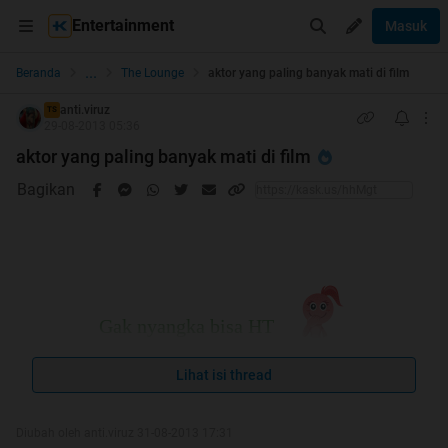
Entertainment
Masuk
...
Beranda
The Lounge
aktor yang paling banyak mati di film
anti.viruz
TS
29-08-2013 05:36
aktor yang paling banyak mati di film
Bagikan
Gak nyangka bisa HT
Lihat isi thread
Diubah oleh anti.viruz 31-08-2013 17:31