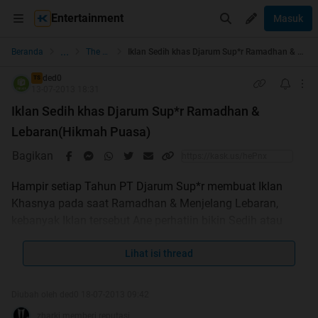
Entertainment
Masuk
...
Beranda
The Lounge
Iklan Sedih khas Djarum Sup*r Ramadhan & Lebaran(Hikmah Puasa)
ded0
TS
13-07-2013 18:31
Iklan Sedih khas Djarum Sup*r Ramadhan &
Lebaran(Hikmah Puasa)
Bagikan
Hampir setiap Tahun PT Djarum Sup*r membuat Iklan
Khasnya pada saat Ramadhan & Menjelang Lebaran,
kebanyak Iklan tersebut Ane perhatiin bikin Sedih atau
paling tidak Hatinya tergugah,dengan melihat Iklan
tersebut. Sebenernya banyak iklan kaya beginian tiap
Lihat isi thread
bulan puasa ,Tetapi Ane milih yg Ini krn banyak dan
Diubah oleh ded0 18-07-2013 09:42
berepisode jadi penasaran
..gak banyak Cocot
zharki memberi reputasi