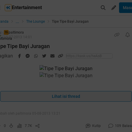
Entertainment
Mas
...
randa
The Lounge
Tipe Tipe Bayi Juragan
paltimora
TS
10-07-2013 14:01
ipe Tipe Bayi Juragan
agikan
uote:
Lihat isi thread
Malam Juragan
Ane mau share nih tentang anak balita,buat persiapan untuk
ubah oleh paltimora 05-08-2013 13:21
juragan yang belum/mau/sudah punya momongan
0
7.7K
Kutip
109
Balas
Ane gk tau
apa gk,tujuan ane cuma mau berbagi aja