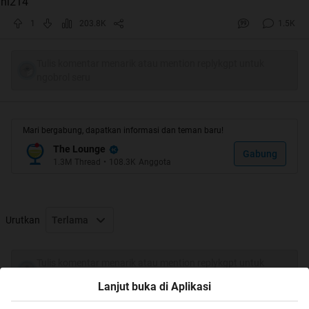
1
203.8K
1.5K
Tulis komentar menarik atau mention replykgpt untuk
ngobrol seru
Mari bergabung, dapatkan informasi dan teman baru!
The Lounge
Gabung
1.3M
Thread
•
108.3K
Anggota
Urutkan
Terlama
makasi buat yg udah ngasi ijo ijo ma abu abu...
Tulis komentar menarik atau mention replykgpt untuk
ngobrol seru
Lanjut buka di Aplikasi