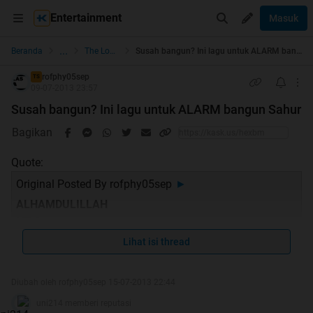
Entertainment
Masuk
...
Beranda
The Lounge
Susah bangun? Ini lagu untuk ALARM bangun Sahur
rofphy05sep
TS
09-07-2013 23:57
Susah bangun? Ini lagu untuk ALARM bangun Sahur
Bagikan
Quote:
Original Posted By
rofphy05sep
►
ALHAMDULILLAH
HT-4
TENGKYU BUAT SIAPAPUN YANG SUDAH MEMILIH
Lihat isi thread
∂ΆN MENDUKUNG TRIT INI HINGGA JADI HOT
Diubah oleh rofphy05sep 15-07-2013 22:44
uni214 memberi reputasi