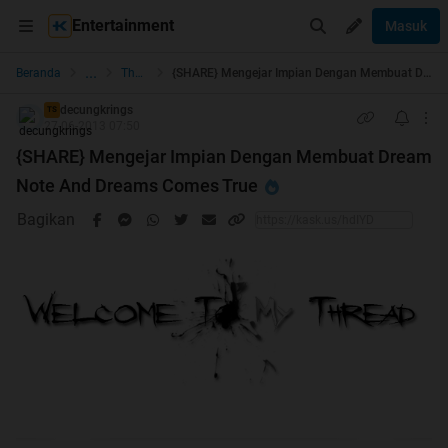
Entertainment
Masuk
...
Beranda
The Lounge
{SHARE} Mengejar Impian Dengan Membuat Dream Note And Dreams Comes True
decungkrings
TS
27-06-2013 07:50
{SHARE} Mengejar Impian Dengan Membuat Dream
Note And Dreams Comes True
Bagikan