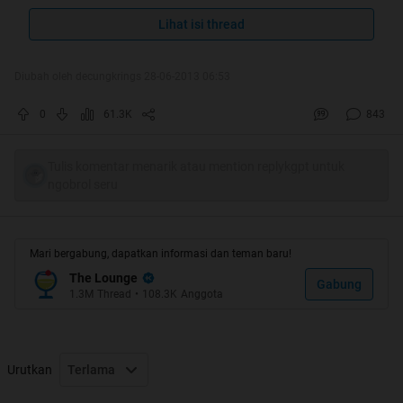
Lihat isi thread
Spoiler
for
Bukti HT
:
Diubah oleh decungkrings 28-06-2013 06:53
0
61.3K
843
Spoiler
for
Kebaikan para kaskusers
:
Tulis komentar menarik atau mention replykgpt untuk
ngobrol seru
Mari bergabung, dapatkan informasi dan teman baru!
The Lounge
Gabung
1.3M
Thread
•
108.3K
Anggota
Urutkan
Terlama