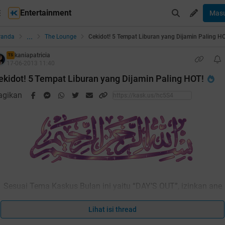
Entertainment
Mas
...
randa
The Lounge
Cekidot! 5 Tempat Liburan yang Dijamin Paling H
kaniapatricia
TS
17-06-2013 11:40
ekidot! 5 Tempat Liburan yang Dijamin Paling HOT!
agikan
Sesuai Tema Kaskus Bulan ini yaitu “DAY’S OUT”, izinkan ane
untuk membuat Thread ini.
Lihat isi thread