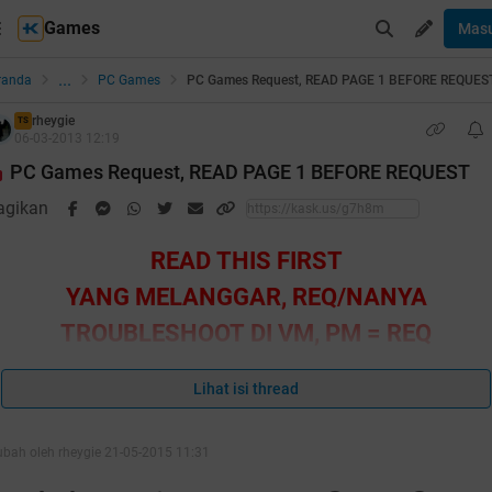
Games
Mas
...
randa
PC Games
PC Games Request, READ PAGE 1 BEFORE REQUES
rheygie
TS
06-03-2013 12:19
PC Games Request, READ PAGE 1 BEFORE REQUEST
agikan
READ THIS FIRST
YANG MELANGGAR, REQ/NANYA
TROUBLESHOOT DI VM, PM = REQ
BANNED/SKIP/GW PURA2 GAK LIAT
Lihat isi thread
(TERGANTUNG PELANGGARAN)
ubah oleh rheygie 21-05-2015 11:31
uote: