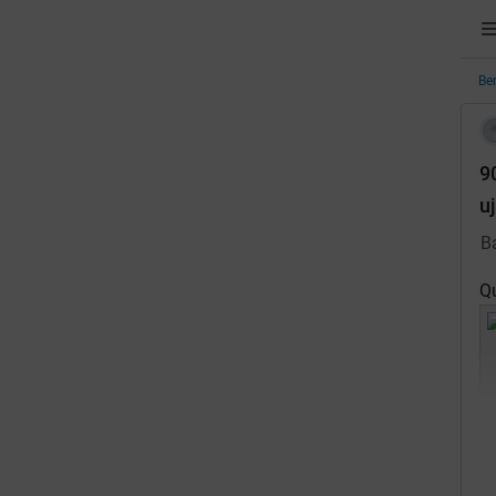
Be
9
eads
uj
B
Q
 Dikunjungi
omunitas