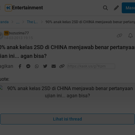
Entertainment
Mas
...
randa
The Lounge
buzuzima77
TS
14-03-2013 19:15
0% anak kelas 2SD di CHINA menjawab benar pertanyaa
ian ini... agan bisa?
agikan
uote:
Lihat isi thread
Langsung aja gan..