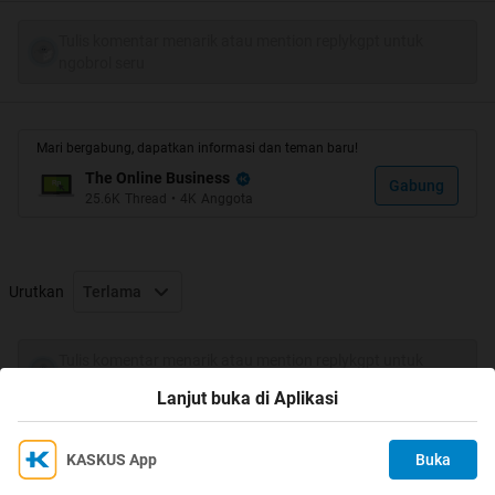
Bayaran dari situs PPD ini juga lumayan gede gan, $1 -
$20 untuk tiap kali download.
Tulis komentar menarik atau mention replykgpt untuk
ngobrol seru
Metode pembayaran bisa dilakukan lewat : paypai, payza,
bitcoins,dll
Mari bergabung, dapatkan informasi dan teman baru!
Bukti pembayaran :
The Online Business
Gabung
25.6K
Thread
•
4K
Anggota
PS: bukan punya ane, cuman membuktiin kalo Cleanfiles
membayar
Urutkan
Terlama
Ayo gabung gan! klik banner dibawah ini
Tulis komentar menarik atau mention replykgpt untuk
ngobrol seru
Lanjut buka di Aplikasi
Spoiler
for
My Simple Method
:
KASKUS App
Buka
Ikuti KASKUS di
Kami menggunakan Cookies