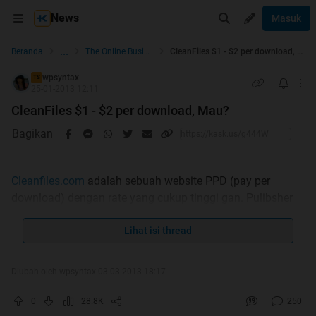
News
Masuk
...
Beranda
The Online Business
CleanFiles $1 - $2 per download, Mau?
wpsyntax
TS
25-01-2013 12:11
CleanFiles $1 - $2 per download, Mau?
Bagikan
Cleanfiles.com
adalah sebuah website PPD (pay per
download) dengan rate yang cukup tinggi gan. Pulibsher
akan dibayar jika ada yang mendownload file yang
diupload oleh publisher. Jika ada visitor yang ingin
Lihat isi thread
mendownload file di cleanfiles, maka user tersebut harus
mengisi survey ato hanya memasukkan alamat email
Diubah oleh wpsyntax 03-03-2013 18:17
mereka (mirip share*cash lah)
0
28.8K
250