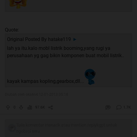
Quote:
Original Posted By
hatake119
►
lah ya itu.kalo mobl listrik booming,yang rugi ya
perusahaan yg gag bikin komponen buat mobil listrik..
kayak kampas kopling,gearbox,dll...
Diubah oleh oks4n4 12-01-2013 05:18
0
97.6K
1.7K
Tulis komentar menarik atau mention replykgpt untuk
ngobrol seru