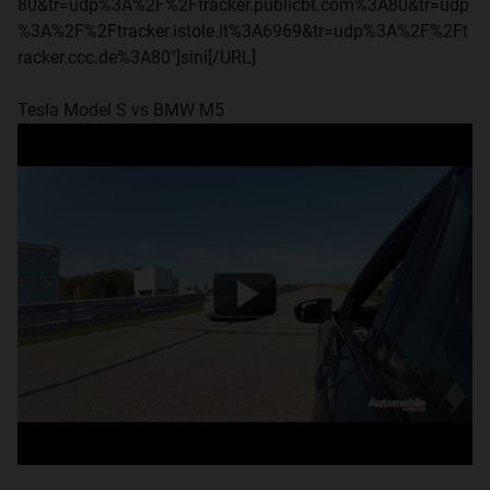
80&tr=udp%3A%2F%2Ftracker.publicbt.com%3A80&tr=udp
%3A%2F%2Ftracker.istole.it%3A6969&tr=udp%3A%2F%2Ft
racker.ccc.de%3A80"]sini[/URL]
Tesla Model S vs BMW M5