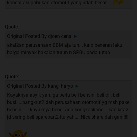
konspirasi pabrikan otomotif yang udah besar
Quote:
Original Posted By
djoen cena
►
akal2an perusahaan BBM aja tuh... kalo beneran laku
harga minyak bakalan turun n SPBU pada tutup
Quote:
Original Posted By
kang_haryo
►
Kayaknya asyik yah..ga perlu beli bensin, beli oli, beli
busi.....bangkrut2 dah perusahaan otomotif yg msh pake
bensin.......kayaknya bener ada kongkalikong....kan kita2
jd sering beli sparepart2 itu yah.....Nice share dah gan!!!!!