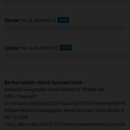
Spoiler
for
ALASAN KE-9
:
Spoiler
for
ALASAN KE-10
:
Berikut adalah video2 ttg mobil listrik :
National Geographic (Tesla Model S) 350MB klik
[URL="magnet:?
xt=urn:btih:cfdb8e34223376daa70d45797d9d684e38d994
63&dn=National.Geographic.Megafactories.Tesla.Model.S.
PDTV.x264-
TViLLA&tr=udp%3A%2F%2Ftracker.openbittorrent.com%3A