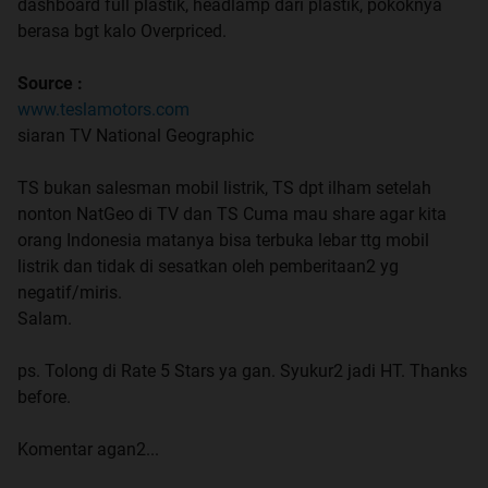
dashboard full plastik, headlamp dari plastik, pokoknya
berasa bgt kalo Overpriced.
Source :
www.teslamotors.com
siaran TV National Geographic
TS bukan salesman mobil listrik, TS dpt ilham setelah
nonton NatGeo di TV dan TS Cuma mau share agar kita
orang Indonesia matanya bisa terbuka lebar ttg mobil
listrik dan tidak di sesatkan oleh pemberitaan2 yg
negatif/miris.
Salam.
ps. Tolong di Rate 5 Stars ya gan. Syukur2 jadi HT. Thanks
before.
Komentar agan2...