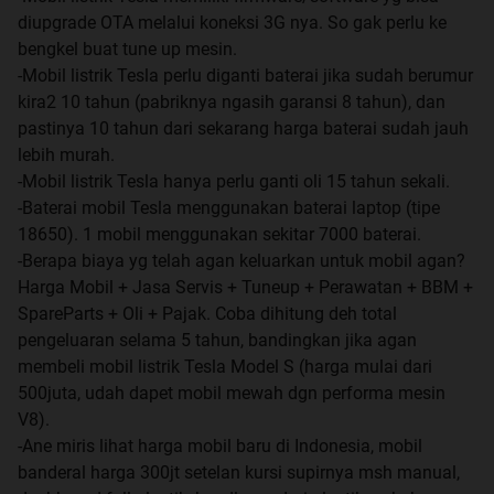
diupgrade OTA melalui koneksi 3G nya. So gak perlu ke
bengkel buat tune up mesin.
-Mobil listrik Tesla perlu diganti baterai jika sudah berumur
kira2 10 tahun (pabriknya ngasih garansi 8 tahun), dan
pastinya 10 tahun dari sekarang harga baterai sudah jauh
lebih murah.
-Mobil listrik Tesla hanya perlu ganti oli 15 tahun sekali.
-Baterai mobil Tesla menggunakan baterai laptop (tipe
18650). 1 mobil menggunakan sekitar 7000 baterai.
-Berapa biaya yg telah agan keluarkan untuk mobil agan?
Harga Mobil + Jasa Servis + Tuneup + Perawatan + BBM +
SpareParts + Oli + Pajak. Coba dihitung deh total
pengeluaran selama 5 tahun, bandingkan jika agan
membeli mobil listrik Tesla Model S (harga mulai dari
500juta, udah dapet mobil mewah dgn performa mesin
V8).
-Ane miris lihat harga mobil baru di Indonesia, mobil
banderal harga 300jt setelan kursi supirnya msh manual,