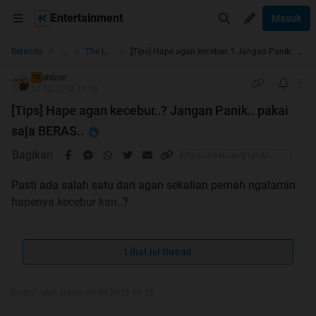
Entertainment
Masuk
...
Beranda
The Lounge
[Tips] Hape agan kecebur..? Jangan Panik.. pakai saja BERAS..
shizen
TS
14-12-2012 11:18
[Tips] Hape agan kecebur..? Jangan Panik.. pakai
saja BERAS..
Bagikan
Pasti ada salah satu dari agan sekalian pernah ngalamin
hapenya kecebur kan..?
kayak gini
Lihat isi thread
Diubah oleh shizen 04-04-2013 10:12