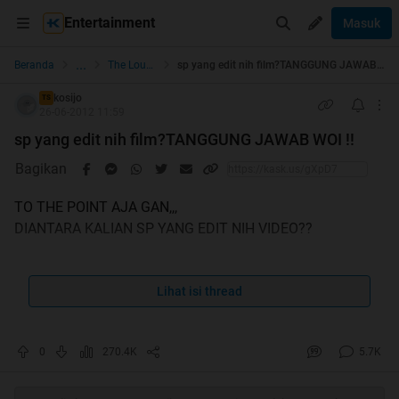
Entertainment
Masuk
...
Beranda
The Lounge
sp yang edit nih film?TANGGUNG JAWAB WOI !!
kosijo
TS
26-06-2012 11:59
sp yang edit nih film?TANGGUNG JAWAB WOI !!
Bagikan
TO THE POINT AJA GAN,,,
DIANTARA KALIAN SP YANG EDIT NIH VIDEO??
Spoiler
for
TANGGUNGJAWAB!!!
Lihat isi thread
:
0
270.4K
5.7K
TANGGUNG JAWAB LO