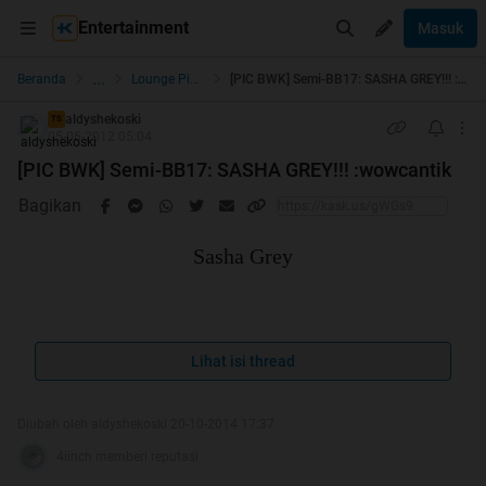
Entertainment
Masuk
...
Beranda
Lounge Pictures
[PIC BWK] Semi-BB17: SASHA GREY!!! :wowcantik
aldyshekoski
TS
05-06-2012 05:04
[PIC BWK] Semi-BB17: SASHA GREY!!! :wowcantik
Bagikan
Sasha Grey
Spoiler
for
FOTO & BIOGRAFI
:
Lihat isi thread
mangapnyak kalo bahsanya kacau, maklum pake google
Diubah oleh aldyshekoski 20-10-2014 17:37
translate
4iinch memberi reputasi
lagian pasti kagak bakal dibaca ma ente2