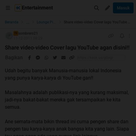
Entertainment
Masuk
...
Beranda
Lounge Pictures
Share video-video Cover lagu YouTube agan disini!!
sombrero21
TS
11-12-2011 08:29
Share video-video Cover lagu YouTube agan disini!!
Bagikan
Udah begitu banyak Manusia-manusia lokal Indonesia
yang punya karya-karya di YouTube gan!!
Masalahnya adalah publikasi-nya yang kurang maksimal,
jadi-nya bakat-bakat mereka gak tersampaikan ke kita
semua.
Ane semata-mata bikin thread ini cuma pengen share dan
pengen tau karya-karya anak bangsa kita yang lain. Siapa