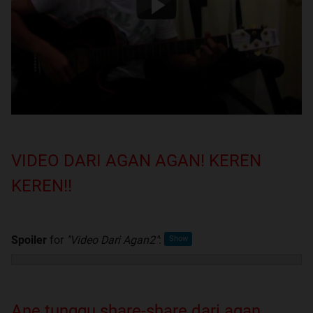
VIDEO DARI AGAN AGAN! KEREN
KEREN!!
Spoiler
for
"Video Dari Agan2"
:
Ane tunggu share-share dari agan