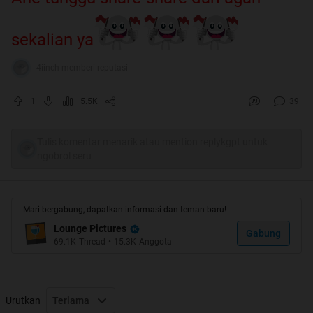
sekalian ya
4iinch memberi reputasi
1
5.5K
39
Tulis komentar menarik atau mention replykgpt untuk
ngobrol seru
Mari bergabung, dapatkan informasi dan teman baru!
Lounge Pictures
Gabung
69.1K
Thread
•
15.3K
Anggota
Urutkan
Terlama