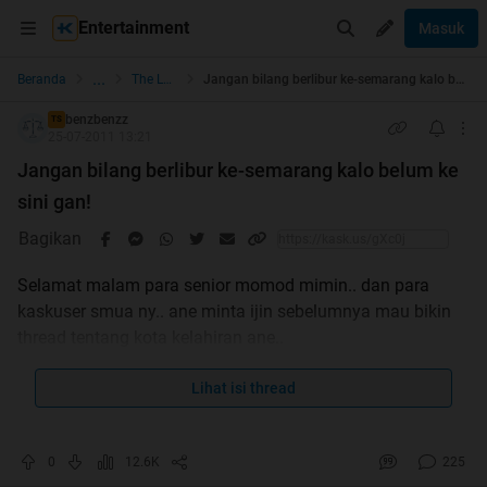
Entertainment
Masuk
...
Beranda
The Lounge
Jangan bilang berlibur ke-semarang kalo belum ke sini gan!
benzbenzz
TS
25-07-2011 13:21
Jangan bilang berlibur ke-semarang kalo belum ke
sini gan!
Bagikan
Selamat malam para senior momod mimin.. dan para
kaskuser smua ny.. ane minta ijin sebelumnya mau bikin
thread tentang kota kelahiran ane..
Lihat isi thread
sorry banget kalo
0
12.6K
225
dan berantakan..