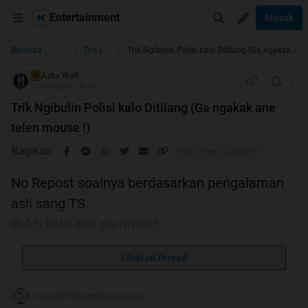
Entertainment
Masuk
...
Beranda
The Lounge
Trik Ngibulin Polisi kalo Ditilang (Ga ngakak ane telen mouse !)
Azka.Wafi
TS
17-09-2011 16:47
Trik Ngibulin Polisi kalo Ditilang (Ga ngakak ane
telen mouse !)
Bagikan
No Repost soalnya berdasarkan pengalaman
asli sang TS.
Bukti kalo ane ga repost
Spoiler
for
Bukti
:
Lihat isi thread
tien212700 memberi reputasi