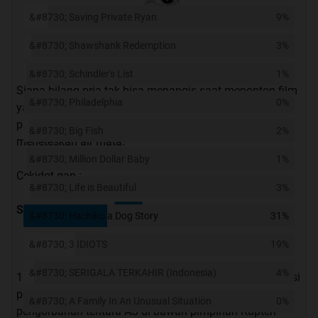
&#8730; Saving Private Ryan
9%
&#8730; Shawshank Redemption
3%
&#8730; Schindler's List
1%
Siapa bilang pria tak bisa menangis saat menonton film
&#8730; Philadelphia
0%
yang berhasil menyentuh perasaannya? Berikut 7 film
pilihan yang diyakini mampu membuat penonton pria
&#8730; Big Fish
2%
meneteskan air mata.
&#8730; Million Dollar Baby
1%
Cekidot gan :
&#8730; Life is Beautiful
3%
Spoiler
for
Movies
:
&#8730; Hachiko a Dog Story
31%
&#8730; 3 IDIOTS
19%
&#8730; SERIGALA TERKAHIR (Indonesia)
4%
1. Saving Private Ryan (1998) Film ini mengisahkan misi
penyelamatan prajurit Ryan yang disertai dengan
&#8730; A Family In An Unusual Situation
0%
pengorbanan tentara AS di bawah pimpinan Kapten