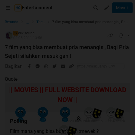
Entertainment
Masuk
...
Beranda
The Lounge
7 film yang bisa membuat pria menangis , Bagi Pria Sejati silahkan masuk gan !
cek sound
TS
02-05-2011 13:58
7 film yang bisa membuat pria menangis , Bagi Pria
Sejati silahkan masuk gan !
Bagikan
Quote:
|| MOVIES || FULL WEBSITE DOWNLOAD
NOW ||
&
Polling
Poll ini sudah ditutup. - 3564 suara
Film mana yang bisa buat agan :mewek ?