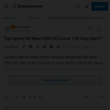
Entertainment
Masuk
...
Beranda
The Lounge
Top Speed All New CBR150 Cuma 124,3 kpj Gan??
kencengbgt
TS
01-07-2011 16:04
Top Speed All New CBR150 Cuma 124,3 kpj Gan??
Bagikan
Seakan belum habis berita tentang kehadiran All New
CBR150, dari mulai harganya yang dinilai sebagian besar
bikers cukup mahal, pemberlakuan Downgrade untuk versi
Indonesia, dan kini kembali menyeruak ke permukaan
kabar yang cukup membuat kaget sebagian banyak
Lihat isi thread
orang..Apalagi kalau bukan kesalahan penulisan spek
yang di lakukan oleh pihak AHM sendiri seperti yang di
0
56.7K
4.4K
lansir oleh banyak media.