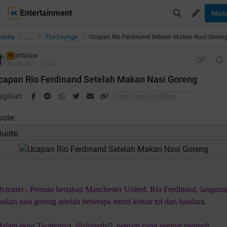
Entertainment
Mas
...
randa
The Lounge
Ucapan Rio Ferdinand Setelah Makan Nasi Goren
afifzlizer
TS
29-06-2011 12:43
capan Rio Ferdinand Setelah Makan Nasi Goreng
agikan
uote:
uote:
cimnet - Pemain bertahan Manchester United, Rio Ferdinand, langsun
akan nasi goreng setelah beberapa menit keluar tol dari bandara.
alam akun Twitternya, @rioferdy5, pemain yang sempat menjadi