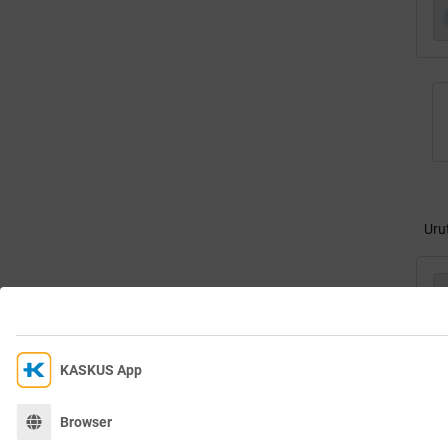
Uru
KASKUS App
Kami menggunakan Cookies untuk Meningkatkan Pengala
Dengan terus mengakses situs ini dan mengklik tombol "Terima", And
Browser