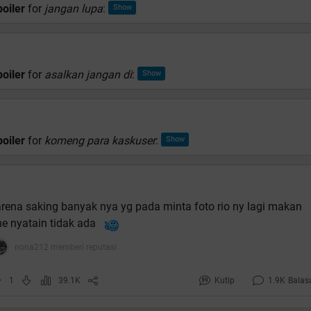
oiler
for
jangan lupa
:
oiler
for
asalkan jangan di
:
oiler
for
komeng para kaskuser
:
rena saking banyak nya yg pada minta foto rio ny lagi makan
e nyatain tidak ada
nona212 memberi reputasi
1
39.1K
Kutip
1.9K
Balas