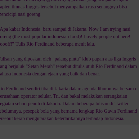
apten timnas Inggris tersebut menyampaikan rasa senangnya bisa
encicipi nasi goreng.
Apa kabar Indonesia, baru sampai di Jakarta. Now I am trying nasi
oreng (the most popular indonesian food)! Lovely people out here!
oooff!" Tulis Rio Ferdinand beberapa menit lalu.
ulisan yang diposkan oleh "palang pintu" klub papan atas liga Inggris
ang berjuluk "Setan Merah" tersebut ditulis utuh Rio Ferdinand dalam
ahasa Indonesia dengan ejaan yang baik dan benar.
io Ferdinand sendiri tiba di Jakarta dalam agenda liburannya bersama
erusahaan operator selular, Tri, dan bakal melakukan serangkaian
egiatan sehari penuh di Jakarta. Dalam beberapa tulisan di Twitter
ebelumnya, pesepak bola yang bernama lengkap Rio Gavin Ferdinand
ersebut kerap mengutarakan ketertarikannya terhadap Indonesia.