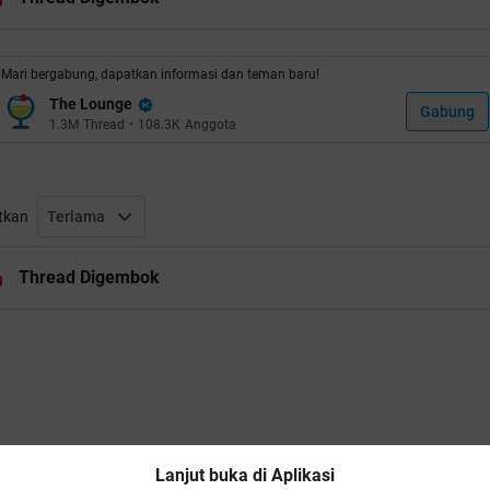
oiler
for
Kelengkapan
:
Mari bergabung, dapatkan informasi dan teman baru!
The Lounge
Gabung
1.3M
Thread
•
108.3K
Anggota
UNTUK YANG DI JAKARTA, COD DI BANTAR GEBANG
DI PALEMBANG, COD DI PEREMPATAN KOSIM, DEPAN TOKO
UAH KHULDI
tkan
Terlama
DI MANOKWARI, COD DI KOMPLEK BORARSI
DI MAKASSAR, DI BELAKANG RATULANGI MEDICAL CENTER
Thread Digembok
BANJARMASIN, DI WARUNGNYA KANG BASIR DEKET ALUN2
ILUAR KELIMANYA, BISA LEWAT TIKI/JNE, FREE ONGKIR
i link nya gan:
oiler
for
link nya
:
Lanjut buka di Aplikasi