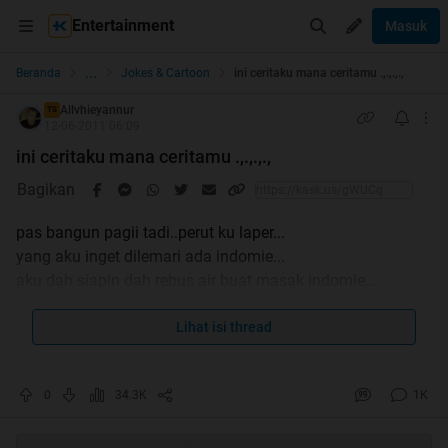
Entertainment
Masuk
...
Beranda
Jokes & Cartoon
ini ceritaku mana ceritamu .,.,.,.,
Allvhieyannur
TS
12-06-2011 06:09
ini ceritaku mana ceritamu .,.,.,.,
Bagikan
pas bangun pagii tadi..perut ku laper...
yang aku inget dilemari ada indomie...
aku dah siapin dah rebus air buat masak indomie...
ternyata pas aku remas indomienya layat aku periksa
ternyata indomienya kadaluarsa....
Lihat isi thread
terpaksa deh aku makan nasi pake garam.....
ini Penderitaanku ...gMn penderitaanmu.
0
34.3K
1K