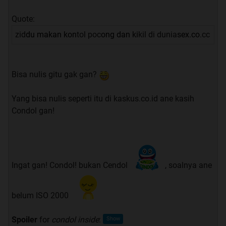
Quote:
zid
du makan kon
tol poc
ong dan ki
kil di dunia
sex.co
.cc
Bisa nulis gitu gak gan?
Yang bisa nulis seperti itu di kaskus.co.id ane kasih
Condol gan!
Ingat gan! Condol! bukan Cendol
, soalnya ane
belum ISO 2000
Spoiler
for
condol inside
: