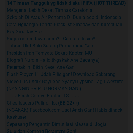
14 Timnas Tangguh yg tidak diakui FIFA (HOT THREAD)
Mengenal Lebih Dekat Timnas Catalonia
Sekolah Di Atas Air Pertama Di Dunia ada di Indonesia
Cara Ngilangin Tanda Blacklist Smadav dan Kumpulan
Key Smadav Pro
Siapa nama Jawa agan?...Cari tau di sini!!!
Jutaan Ulat Bulu Serang Rumah Ane Gan!
Presiden Iran Ternyata Bekas Kapten MU
Biografi Nurdin Halid (Ngakak Ane Bacanya)
Peternak Ini Bikin Kesel Ane Gan!
Flash Player 11 Udah Rilis gan! Download Sekarang
Video Lucu Adik Bayi Ane Nyanyi Lypsinc Lagu Westlife
(NYAINGIN BRIPTU NORMAN GAN!)
~~~ Flash Games Buatan TS ~~~
Cheerleaders Paling Hot (BB 22++)
(NGAKAK) Facebook.com Jadi Aneh Gan! Habis dihack
Kaskuser
Sepasang Pengantin Dimutilasi Massa di Jogja
Sule dan Komeng Berantem Gan!