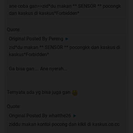
ane coba gan>>zid*du makan ** SENSOR ** pocongk
dan kaskus di kaskus*Forbidden*
Quote:
Original Posted By
Pereng
►
zid*du makan ** SENSOR ** pocongkk dan kaskus di
kaskus*Forbidden*
Ga bisa gan.... Ane nyerah...
Ternyata ada yg bisa juga gan
Quote:
Original Posted By
whatthe26
►
z
idd
u makan k
onto
l po
cong
dan k
iki
l di kaskus
.co.c
c