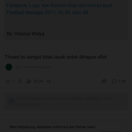
Facepack, Logo, dan Kostum klub dan timnas buat
Football Manager 2011, 10, 09, atau 08
By: Hilarius Widya
Thread ini sangat tidak layak untuk dihapus vBot
grg. memberi reputasi
1
22.2K
1.5K
Tulis komentar menarik atau mention replykgpt untuk
ngobrol seru
Mari bergabung, dapatkan informasi dan teman baru!