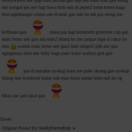
wkwkwkwk ane juga dulu pernah gan tapi pas main bola gan otong
ane nongol pas ane lagi bawa bola nah di pepet2 sama temen kaga
bisa ngimbangin celana ane di tarik gan nah itu tuh pas otong ane
kelihatan gan
mana pas lagi turnament gubernur cup gan
malu bener ane gan ada mak2 bilang ke ane jangan lupa d cukur ya
mas
waduh malu bener ane gan2 kalo dinget2 jijik ane gan
ngingetnya dulu ane hoby kaga pake kolor soalnya geli gan
pas di marahin nyokap baru ane pake skrang gan nyokap
bilang ntar kondoran kamu nak mau turun sampe lutut nah itu yg
bikin ane jadi takut gan
Quote:
riaskyhamshop
Original Posted By
►