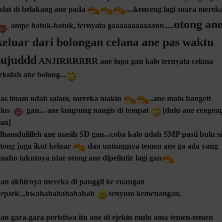
olat di belakang ane pada
....kenceng lagi suara merek
otong an
ampe batuk-batuk, ternyata gaaaaaaaaaaann.....
keluar dari bolongan celana ane pas waktu
sujuddd
ANJIRRRRRR
ane lupa gan kalo ternyata celana
ekolah ane bolong...
as imam udah salam, mereka makin
..ane malu bangett
lus
gan... ane langsung nangis di tempat
[dulu ane cengen
an]
lhamdulilleh ane masih SD gan...coba kalo udah SMP pasti bulu si
tong juga ikut keluar
dan untungnya temen ane ga ada yang
maho takutnya ntar otong ane dipelintir lagi gan
an akhirnya mereka di panggil ke ruangan
kepsek...hwahahahahahahah
senyum kemenangan.
an gara-gara peristiwa itu ane di ejekin mulu ama temen-temen