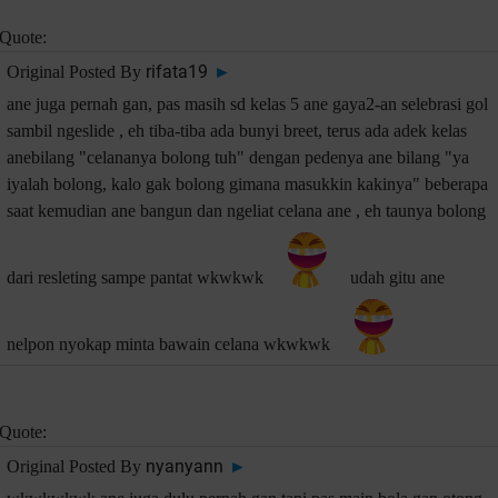
Quote:
rifata19
Original Posted By
►
ane juga pernah gan, pas masih sd kelas 5 ane gaya2-an selebrasi gol
sambil ngeslide , eh tiba-tiba ada bunyi breet, terus ada adek kelas
anebilang "celananya bolong tuh" dengan pedenya ane bilang "ya
iyalah bolong, kalo gak bolong gimana masukkin kakinya" beberapa
saat kemudian ane bangun dan ngeliat celana ane , eh taunya bolong
dari resleting sampe pantat wkwkwk
udah gitu ane
nelpon nyokap minta bawain celana wkwkwk
Quote:
nyanyann
Original Posted By
►