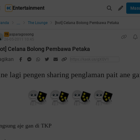
Entertainment
Mas
...
randa
The Lounge
[hot] Celana Bolong Pembawa Petaka
asparagosong
TS
26-05-2011 10:45
hot] Celana Bolong Pembawa Petaka
agikan
ane lagi pengen sharing penglaman pait ane ga
angsung aje gan di TKP