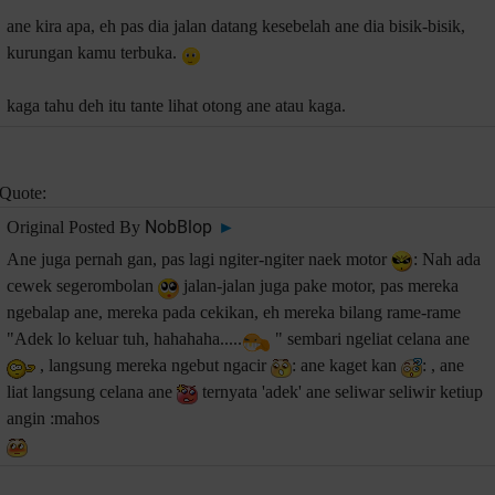
ane kira apa, eh pas dia jalan datang kesebelah ane dia bisik-bisik,
kurungan kamu terbuka.
kaga tahu deh itu tante lihat otong ane atau kaga.
Quote:
NobBlop
Original Posted By
►
Ane juga pernah gan, pas lagi ngiter-ngiter naek motor
: Nah ada
cewek segerombolan
jalan-jalan juga pake motor, pas mereka
ngebalap ane, mereka pada cekikan, eh mereka bilang rame-rame
"Adek lo keluar tuh, hahahaha.....
" sembari ngeliat celana ane
, langsung mereka ngebut ngacir
: ane kaget kan
: , ane
liat langsung celana ane
ternyata 'adek' ane seliwar seliwir ketiup
angin :mahos