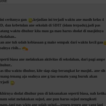
uote:
ini ceritanya gan
.kejadian ini terjadi waktu ane masih kelas 4
D, dan kebetulan ane sekolah di SDIT (islam terpadu),jadi pas
atang waktu dhuhur kita mau ga mau harus sholat di masjidnya
ekolahan..
an ane tuh udah kebiasaan g make sempak dari waktu kecil gan
oalnya risih...
eperti biasa ane melakukan aktivitas di sekolahan, dari pagi ampe
huhur..
as tiba waktu dhuhur, kite siap-siap berangkat ke masjid.. ane sih
enang-tenang aja soalnya ane g tau sesuatu yang buruk akan
erjadi
khirnya sholat dhuhur pun di laksanakan seperti biasa, nah ketik
mam solat melakukan sujud, ane pun harus sujud mengikuti
mam..tapi pas wktu ane udah sujud....temen-temen ane yang lagi