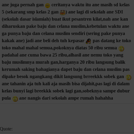
ane juga pernah gan
ceritanya waktu itu ane masih sd kelas
5 (sekarang smp kelas 2 gan
) ane lagi di sekolah ane SDI
(sekolah dasar islamiah) buat ikut pesantren kilat,nah ane kan
diharuskan pake baju dan celana muslim,kebetulan waktu ane
ga punya baju dan celana muslim sendiri (sering pake punya
kakak ane) jadi ane beli deh tuh kepasar
pas datang ke toko
toko mahal mahal semua,pokoknya diatas 50 ribu semua
padahal ane cuma bawa 25 ribu,alhasil ane nemu toko yang
baju muslimnya murah gan,harganya 20 ribu langsung balik
kerumah saking bahagianya dapet baju dan celana muslim pas
dipake besok ngangkang dikit langsung brreekkk sobek gan
ane tahanin aja tuh kali aja masih bisa dijahit,pas lagi di dalam
kelas bunyi lagi breekkk sobek lagi gan,sobeknya sampe dubur
pula
ane nangis dari sekolah ampe rumah hahahha
Quote: