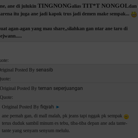
TINGNONG
TIT*T NONGOL
ne, ane di julukin
alias
dan
arena itu juga ane jadi kapok trus jadi demen make sempak...
uat agan-agan yang mau share,,silahkan gan ntar ane taro di
ejwann.....
ote:
senasib
riginal Posted By
uote:
teman seperjuangan
Original Posted By
Quote:
fiqyah
Original Posted By
►
ane pernah gan, di mall malah, pk jeans tapi nggak pk sempak
terus duduk sambil minum es tebu, tiba-tiba depan ane ada tante-
tante yang senyam senyum melulu.