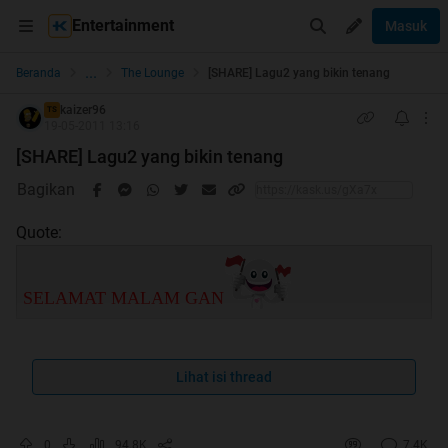
Entertainment
Masuk
...
Beranda
The Lounge
[SHARE] Lagu2 yang bikin tenang
kaizer96
TS
19-05-2011 13:16
[SHARE] Lagu2 yang bikin tenang
Bagikan
Quote:
SELAMAT MALAM GAN
Agan pernah mengalami suatu masalah? mestinya pernah
Lihat isi thread
ane mau share lagu2 yang ane puter pas lagi banyak
masalah gan.
0
94.8K
7.4K