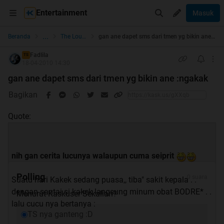
Entertainment
Masuk
...
Beranda
The Lounge
gan ane dapet sms dari tmen yg bikin ane :ngakak
Fadlila
TS
18-04-2010 14:30
gan ane dapet sms dari tmen yg bikin ane :ngakak
Bagikan
Quote:
nih gan cerita lucunya walaupun cuma seiprit
Polling
0 suara
Suatu hari Kakek sedang puasa,, tiba" sakit kepala . .
dengan santai si kakek langsung minum obat BODRE* . .
Menurut Kaskuser Sekalian?
lalu cucu nya bertanya :
TS nya ganteng :D