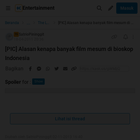
Entertainment
Masuk
...
Beranda
The Lounge
[PIC] Alasan kenapa banyak film mesum di bioskop Indonesia
SatrioPininggit
TS
18-04-2011 20:36
[PIC] Alasan kenapa banyak film mesum di bioskop
Indonesia
Bagikan
Spoiler
for
:
agan2 pasti tau kan belakangan ini banyak film2 mesum
indonesia berkedok film horor...
Lihat isi thread
contohnya ini...
Diubah oleh SatrioPininggit 02-11-2013 16:40