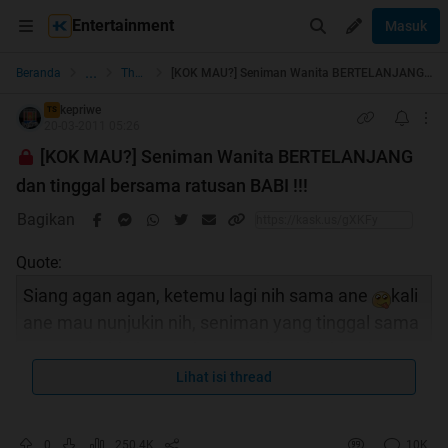
Entertainment
Masuk
...
Beranda
The Lounge
[KOK MAU?] Seniman Wanita BERTELANJANG dan tinggal bersama ratusan BABI !!!
kepriwe
TS
20-03-2011 05:26
[KOK MAU?] Seniman Wanita BERTELANJANG
dan tinggal bersama ratusan BABI !!!
Bagikan
Quote:
Siang agan agan, ketemu lagi nih sama ane
kali
ane mau nunjukin nih, seniman yang tinggal sama
ratusan babi, dan senimannya itu telanjang juga
loo :d doi cewe lagi
: Gimana tertarik liat ?? Tapi
Lihat isi thread
kudu di
0
250.4K
10K