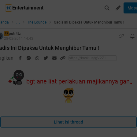
Entertainment
Mas
...
randa
The Lounge
Gadis Ini Dipaksa Untuk Menghibur Tamu !
putr4tz
TS
28-02-2011 14:43
adis Ini Dipaksa Untuk Menghibur Tamu !
agikan
bgt ane liat perlakuan majikannya gan,,
oiler
for
pic
:
Lihat isi thread