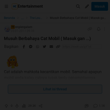
Entertainment
Masuk
...
Beranda
The Lounge
Musuh Berbahaya Cat Mobil ( Masuk gan ...)
ongisngalam
TS
25-01-2011 09:39
Musuh Berbahaya Cat Mobil ( Masuk gan ...)
Bagikan
Cat adalah mahkota kecantikan mobil. Semahal apapun
mobil anda kalau catnya rusak tentu penampilannya
buruk. Agar mobil selalu tampil cemerlang, tentu cat harus
dilindungi dari serangan musuh-musuh yang berpotensi
Lihat isi thread
merusaknya. Ada baiknya kita mengetahui beberapa
musuh cat:
0
29.3K
1.1K