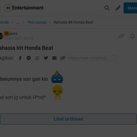
Entertainment
Mas
...
randa
The Lounge
Rahasia Irit Honda Beat
qiura
TS
15-01-2011 09:55
ahasia Irit Honda Beat
agikan
ebelumnya sori gan klo
d sori jg untuk H*nd*
an ud pada tau semua kan klo H*nd* B**t kata'y Motor Skutic
ng paling irit...
Lihat isi thread