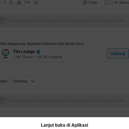
0
77K
Kutip
2.4K
Balas
e tau gan rahasia'y knp B**t 'kelihatan'y' irit...
ik ipar ane kan baru beli motor B**t gan hari Kamis, 6 Januari
Tulis komentar menarik atau mention replykgpt untuk ngobrol seru
11, nah ane hari Minggu, 9 Januari 2011 nyobain ntu mtr gan...
a 2 hal 'aneh' yg ane tangkep dr test drive td:
Mari bergabung, dapatkan informasi dan teman baru!
The Lounge
Gabung
1.3M
Thread
•
108.3K
Anggota
 Odometer penghitung jarak berputar tidak sesuai dengan jarak
ng sebenar'y gan. masa motor baru beli Kamis km msh 0 hari
tkan
Terlama
inggu uda 104 km???
dahal cm dipake dalam kota. pas ane coba ternyata it odomete
Tulis komentar menarik atau mention replykgpt untuk ngobrol seru
ter'y cepet bgt gan yg putih'y, mgkn per putaran angka putih it 
 meter jarak sebenar'y, padahal seharus'y -+ 100 meter
Lanjut buka di Aplikasi