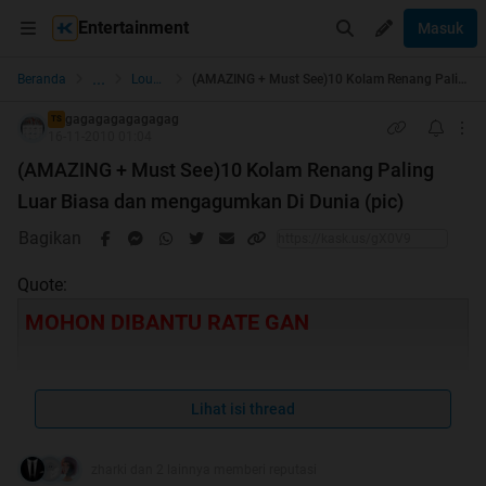
Entertainment
Masuk
...
Beranda
Lounge Pictures
(AMAZING + Must See)10 Kolam Renang Paling Luar Biasa dan mengagumkan Di Dunia (pic)
gagagagagagagag
TS
16-11-2010 01:04
(AMAZING + Must See)10 Kolam Renang Paling
Luar Biasa dan mengagumkan Di Dunia (pic)
Bagikan
Quote:
MOHON DIBANTU RATE GAN
Lihat isi thread
zharki dan 2 lainnya memberi reputasi
MAAF KALAU