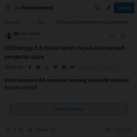
Entertainment
Masuk
...
Beranda
The Lounge
CEO bergaji 8,8 milyar/tahun itu pun kini menjadi pengantar pizza
madu_bebek
TS
13-08-2010 09:27
CEO bergaji 8,8 milyar/tahun itu pun kini menjadi
pengantar pizza
Bagikan
Krisis ekonomi AS membuat seorang eksekutif milyuner
bangkrut total!
Lihat isi thread
0
134.6K
7.4K