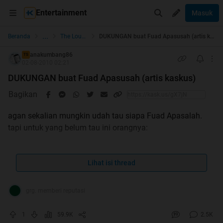
Entertainment
Masuk
...
Beranda
The Lounge
DUKUNGAN buat Fuad Apasusah (artis kaskus)
anakumbang86
TS
02-08-2010 02:21
DUKUNGAN buat Fuad Apasusah (artis kaskus)
Bagikan
agan sekalian mungkin udah tau siapa Fuad Apasalah.
tapi untuk yang belum tau ini orangnya:
Spoiler
for
fuad
:
Lihat isi thread
grg. memberi reputasi
Spoiler
for
pasukan lawak
:
1
59.9K
2.5K