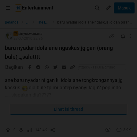
Entertainment
Masuk
...
Beranda
The Lounge
baru nyadar idola ane ngaskus jg gan (orang bule),,,,salutttt
sinyuswanana
TS
27-07-2010 22:36
baru nyadar idola ane ngaskus jg gan (orang
bule),,,,salutttt
Bagikan
ane baru nyadar ni gan kl idola ane tongkrongannya jg
kaskus
dia bule tp muantep nyanyi lagu2 pop indo
,,,,,,,siapakah dia?????
Spoiler
for
ini orangnya
Lihat isi thread
:
0
148.4K
3.9K