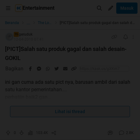
Entertainment
Masuk
...
Beranda
The Lounge
[PICT]Salah satu produk gagal dan salah desain- GOKIL
geruduk
TS
12-04-2010 07:41
[PICT]Salah satu produk gagal dan salah desain-
GOKIL
Bagikan
ini gan cuma ada satu pict nya, barusan ambil dari salah
satu kantor pemerintahan....
perhatiin baik2 gan...
Spoiler
for
gambar
:
Lihat isi thread
0
103.4K
2.8K