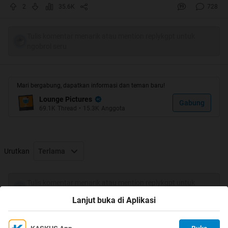
Birth Date : 28 March 1987
2
35.6K
728
Birth Place : Suzhou, Jiangsu China
Blood Type : AB
Tulis komentar menarik atau mention replykgpt untuk
Height : 169 CM
ngobrol seru
Weigh : 49 KG
Measurements : 89 61 88
Hair Color : Black
Mari bergabung, dapatkan informasi dan teman baru!
Lounge Pictures
Quote:
Gabung
69.1K
Thread
•
15.3K
Anggota
Spoiler
for
pelan2 aja gan nanti CROT
:
Urutkan
Terlama
Tulis komentar menarik atau mention replykgpt untuk
ngobrol seru
Lanjut buka di Aplikasi