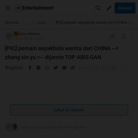
Entertainment
Masuk
...
Beranda
Lounge Pictures
[PIC] pemain sepakbola wanita dari CHINA --= zhang xin yu =-- dijamin TOP ABIS GAN
dota-allstars
TS
14-03-2010 14:07
[PIC] pemain sepakbola wanita dari CHINA --=
zhang xin yu =-- dijamin TOP ABIS GAN
Bagikan
Lihat isi thread
UNTUK YG MAU JOIN GROUP NYA
http://www.kaskus.co.id/group.php?groupid=1996
4iinch dan anasabila memberi reputasi
Profil