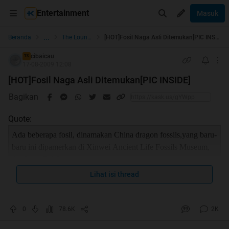
Entertainment
Masuk
...
Beranda
The Lounge
[HOT]Fosil Naga Asli Ditemukan[PIC INSIDE]
cibaicau
TS
17-08-2009 12:08
[HOT]Fosil Naga Asli Ditemukan[PIC INSIDE]
Bagikan
Quote:
Ada beberapa fosil, dinamakan China dragon fossils,yang baru-
baru ini dipamerkan di Xinwei Ancient Life Fossils Museum,
Anshun, Guizhou.
Ketika seorang arkeolog menemukan fossil, mereka
Lihat isi thread
menemukan naga mempunyai sepasang tanduk di atas kepala-
nya dan bentuk naga sangat legendaris seperti hewan sering
dijelaskan dalam buku dan cerita.
0
78.6K
2K