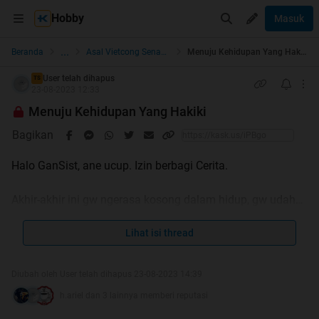
Hobby
Masuk
...
Beranda
Asal Vietcong Senang
Menuju Kehidupan Yang Hakiki
User telah dihapus
TS
23-08-2023 12:33
Menuju Kehidupan Yang Hakiki
Bagikan
Halo GanSist, ane ucup. Izin berbagi Cerita.
Akhir-akhir ini gw ngerasa kosong dalam hidup, gw udah
gak punya semangat buat ngapa-ngapain. Hopless banget
lah intinya.
Lihat isi thread
Gw gak mampu mengalahkan diri sendiri. Meski begitu,
Diubah oleh User telah dihapus 23-08-2023 14:39
masih ada setitik keinginan dalam diri gw untuk berubah
h.ariel dan 3 lainnya memberi reputasi
jadi lebih baik, berhenti menggembel. Tapi gw ngerasa itu