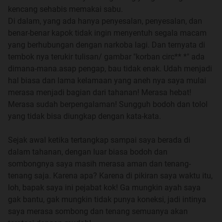
mengubah cerita,jadi saya tulis secara ekspresif
kencang sehabis memakai sabu.
runtututan cerita saya mulai dari masa kecil saya sampai
Di dalam, yang ada hanya penyesalan, penyesalan, dan
sekarang, yang nantinya akan sampai pada bagian-bagian
benar-benar kapok tidak ingin menyentuh segala macam
inti dari yang ingin saya sampaikan..
yang berhubungan dengan narkoba lagi. Dan ternyata di
tembok nya terukir tulisan/ gambar "korban circ** *" ada
Quote:
dimana-mana.asap pengap, bau tidak enak. Udah menjadi
hal biasa dan lama kelamaan yang aneh nya saya mulai
Original Posted By
grepe.lovers
►
merasa menjadi bagian dari tahanan! Merasa hebat!
Merasa sudah berpengalaman! Sungguh bodoh dan tolol
yang tidak bisa diungkap dengan kata-kata.
INDEKS
Sejak awal ketika tertangkap sampai saya berada di
dalam tahanan, dengan luar biasa bodoh dan
Part 1- Prologue
sombongnya saya masih merasa aman dan tenang-
Part 2- Masa Kecil dan Latar Belakang
tenang saja. Karena apa? Karena di pikiran saya waktu itu,
Part 3- Awal Perjalanan
loh, bapak saya ini pejabat kok! Ga mungkin ayah saya
Part 4- Keselamatan Pertama (1)
gak bantu, gak mungkin tidak punya koneksi, jadi intinya
Part 5- Keselamatan Pertama (2)
saya merasa sombong dan tenang semuanya akan
Part 6- Keselamatan Pertama (3)