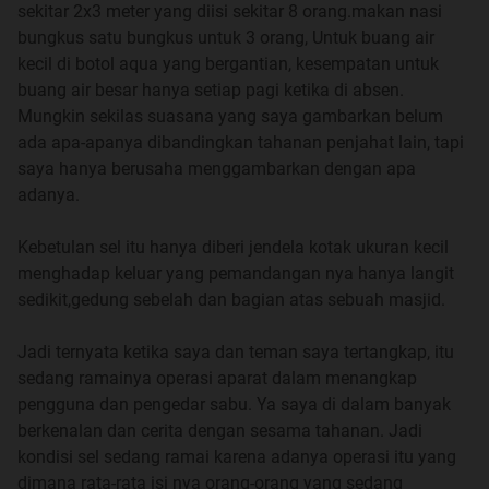
percaya betul dengan berbagi kebaikan sesama manusia,
sekitar 2x3 meter yang diisi sekitar 8 orang.makan nasi
sekecil apapun itu, akan bermanfaan untuk diri saya
bungkus satu bungkus untuk 3 orang, Untuk buang air
sendiri dan orang lain kedepan nya.
kecil di botol aqua yang bergantian, kesempatan untuk
buang air besar hanya setiap pagi ketika di absen.
Cerita atau kisah saya ini berlaku untuk orang yang
Mungkin sekilas suasana yang saya gambarkan belum
beragama, apapun agama nya, selama dia masih
ada apa-apanya dibandingkan tahanan penjahat lain, tapi
mempercayai ada sesuatu yang menciptakan diri nya
saya hanya berusaha menggambarkan dengan apa
diluar akal manusia, jadi untuk atheis/yang tidak percaya
adanya.
tuhan silahkan longkapi saja cerita ini apanila kalian
beranggapan ini adalah
Kebetulan sel itu hanya diberi jendela kotak ukuran kecil
takhayul,dongeng,argumen/doktrin penyebar agama lain.
menghadap keluar yang pemandangan nya hanya langit
sedikit,gedung sebelah dan bagian atas sebuah masjid.
Sekali lagi, ini murni cerita tulisan tangan saya
sendiri,murni niat untuk berbagi,tidak ada paksaan dari
Jadi ternyata ketika saya dan teman saya tertangkap, itu
pihak manapun, dan saya akan tulis cerita ini seobjektif
sedang ramainya operasi aparat dalam menangkap
mungkin tanpa ditambahi atau dikurangi.
pengguna dan pengedar sabu. Ya saya di dalam banyak
berkenalan dan cerita dengan sesama tahanan. Jadi
Untuk cerita ini,akan saya buat perbagian, yang dimana
kondisi sel sedang ramai karena adanya operasi itu yang
saya menulis nya secara langsung tanpa waktu untuk
dimana rata-rata isi nya orang-orang yang sedang