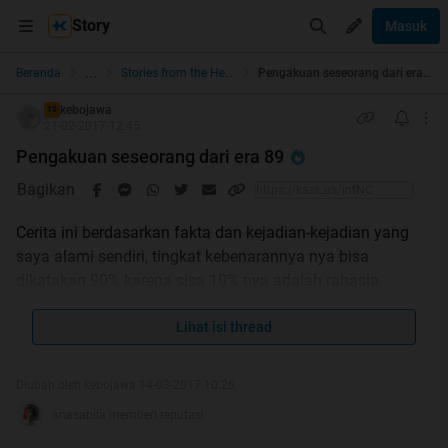
Story
Masuk
...
Beranda
Stories from the Heart
Pengakuan seseorang dari era 89
kebojawa
TS
21-02-2017 12:45
Pengakuan seseorang dari era 89
Bagikan
Cerita ini berdasarkan fakta dan kejadian-kejadian yang
saya alami sendiri, tingkat kebenarannya nya bisa
dikatakan 90% karena sisa 10% nya adalah rahasia
keluarga yang saya tidak bisa ungkap walaupun sebagai
anonim
Lihat isi thread
Tujuan cerita ini dibuat? Selain membagikan perasaan
Diubah oleh kebojawa 14-03-2017 10:26
saya pribadi bagaimana menjalani hidup sebagai orang
anasabila memberi reputasi
jakarta kelas menengah(yang sekarang berubah mengarah