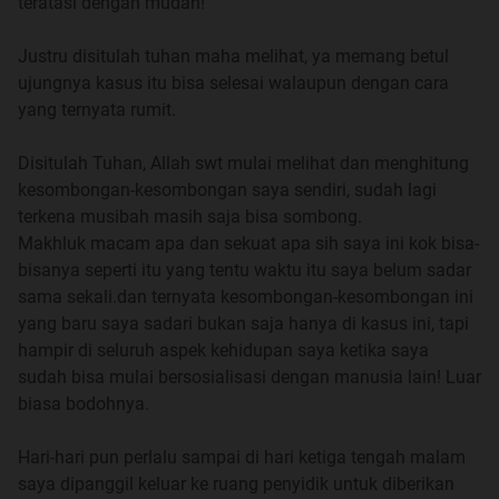
teratasi dengan mudah!
Part 7- Keselamatan Pertama (4)
Part 8- Kehidupan Sehari-hari
Justru disitulah tuhan maha melihat, ya memang betul
Part 9- Kehilangan Pertama (1)
ujungnya kasus itu bisa selesai walaupun dengan cara
Part 10- Kehilangan Pertama (2)
yang ternyata rumit.
Part 11- Keselamatan Pertama (lagi)
Part 12- Kehilangan Kedua (1)
Disitulah Tuhan, Allah swt mulai melihat dan menghitung
Part 13- Kehilangan Kedua (2)
kesombongan-kesombongan saya sendiri, sudah lagi
Part 14- Kehilangan Ketiga (1)
terkena musibah masih saja bisa sombong.
Part 15- Kehilangan Ketiga (2)
Makhluk macam apa dan sekuat apa sih saya ini kok bisa-
Part 16- Kehilangan Keempat
bisanya seperti itu yang tentu waktu itu saya belum sadar
Part 17- Kehilangan Kelima
sama sekali.dan ternyata kesombongan-kesombongan ini
Part 18- Kehilangan Kelima(2)
yang baru saya sadari bukan saja hanya di kasus ini, tapi
Part 19- Titik pertama
hampir di seluruh aspek kehidupan saya ketika saya
sudah bisa mulai bersosialisasi dengan manusia lain! Luar
biasa bodohnya.
Hari-hari pun perlalu sampai di hari ketiga tengah malam
saya dipanggil keluar ke ruang penyidik untuk diberikan