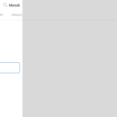
Masuk
ENT
FEMALE
TECH
AUTOMOTIVE
SPORTS
FOOD & TRAVEL